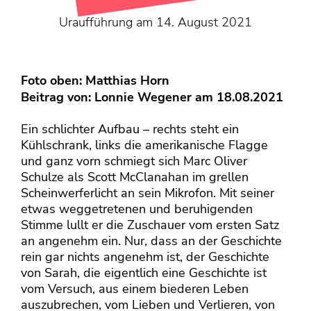
KONTAKT
Uraufführung am 14. August 2021
Mediadaten
Über uns
junge bühne-Beirat
Foto oben: Matthias Horn
Beitrag von:
Lonnie Wegener
am 18.08.2021
Wir suchen…
Ein schlichter Aufbau – rechts steht ein
Kühlschrank, links die amerikanische Flagge
und ganz vorn schmiegt sich Marc Oliver
Schulze als Scott McClanahan im grellen
Scheinwerferlicht an sein Mikrofon. Mit seiner
etwas weggetretenen und beruhigenden
Stimme lullt er die Zuschauer vom ersten Satz
an angenehm ein. Nur, dass an der Geschichte
rein gar nichts angenehm ist, der Geschichte
von Sarah, die eigentlich eine Geschichte ist
vom Versuch, aus einem biederen Leben
auszubrechen, vom Lieben und Verlieren, von