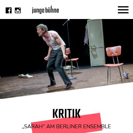
AKTUELL
Thema
Video
Kritik
DAS HEFT
Aktuelles Heft
Alle Hefte
Festivalheft
KRITIK
SUCHE
„SARAH“ AM BERLINER ENSEMBLE