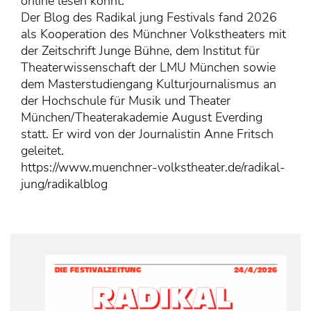
KONTAKT
online lesen könnt.
Der
Blog
des Radikal jung Festivals fand 2026
Mediadaten
als Kooperation des Münchner Volkstheaters mit
der Zeitschrift Junge Bühne, dem Institut für
Über uns
Theaterwissenschaft der LMU München sowie
junge bühne-Beirat
dem Masterstudiengang Kulturjournalismus an
Wir suchen…
der Hochschule für Musik und Theater
München/Theaterakademie August Everding
statt. Er wird von der Journalistin Anne Fritsch
geleitet.
https://www.muenchner-volkstheater.de/radikal-
jung/radikalblog