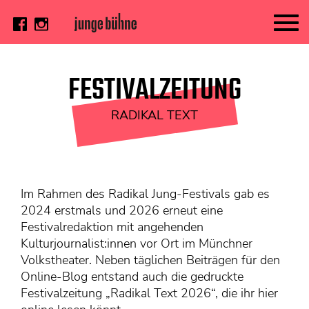
AKTUELL
FESTIVALZEITUNG
Thema
RADIKAL TEXT
Video
Kritik
DAS HEFT
Im Rahmen des Radikal Jung-Festivals gab es
Aktuelles Heft
2024 erstmals und 2026 erneut eine
Alle Hefte
Festivalredaktion mit angehenden
Kulturjournalist:innen vor Ort im Münchner
Festivalheft
Volkstheater. Neben täglichen Beiträgen für den
SUCHE
Online-Blog entstand auch die gedruckte
Festivalzeitung „Radikal Text 2026“, die ihr hier