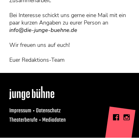
KONTAKT
Zusammenarbeit.
Mediadaten
Bei Interesse schickt uns gerne eine Mail mit ein
paar kurzen Angaben zu eurer Person an
Über uns
info@die-junge-buehne.de
junge bühne-Beirat
Wir suchen…
Wir freuen uns auf euch!
Euer Redaktions-Team
Impressum
Datenschutz
Theaterberufe
Mediadaten