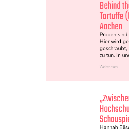
Behind th
Tartuffe 
Aachen
Proben sind 
Hier wird ge
geschraubt, 
zu tun. In uns
Weiterlesen
„Zwischen
Hochschul
Schauspie
Hannah Elis