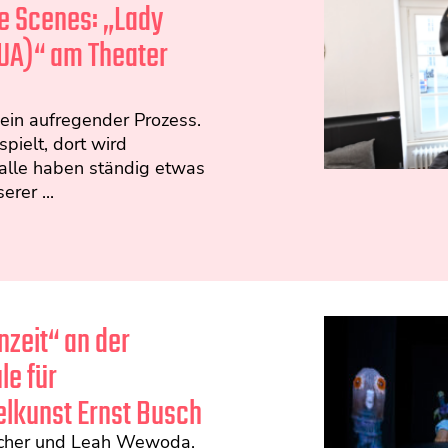
e Scenes: „Lady
(UA)“ am Theater
ein aufregender Prozess.
spielt, dort wird
alle haben ständig etwas
erer ...
zeit“ an der
e für
lkunst Ernst Busch
cher und Leah Wewoda,