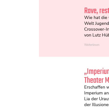
Rave, rest
Wie hat die
Welt Jugendl
Crossover-I
von Lutz Hüb
Weiterlesen
„Imperium
Theater 
Erschaffen wi
Imperium an 
Lia der Ura
der Illusionen