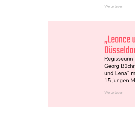
Weiterlesen
„Leonce 
Düsseldor
Regisseurin
Georg Büchn
und Lena“ m
15 jungen M
Weiterlesen