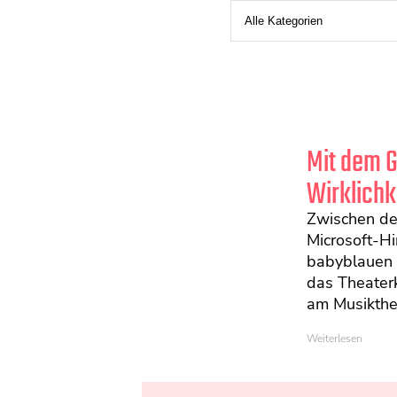
Mit dem Gl
Wirklichk
Zwischen de
Microsoft-H
babyblauen 
das Theaterk
am Musikthea
Weiterlesen