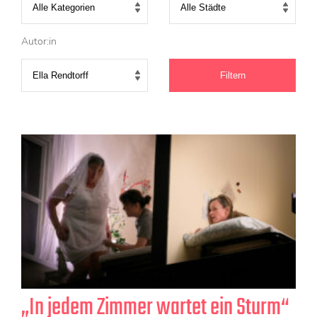
KONTAKT
Mediadaten
Autor:in
Über uns
junge bühne-Beirat
Wir suchen…
„In jedem Zimmer wartet ein Sturm“