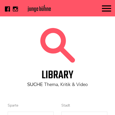
AKTUELL
Thema
Video
Kritik
DAS HEFT
LIBRARY
Aktuelles Heft
Alle Hefte
SUCHE
Thema, Kritik & Video
Festivalheft
SUCHE
Sparte
Stadt