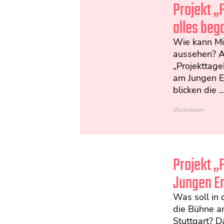
Projekt „
alles be
Wie kann Mi
aussehen? Al
„Projekttag
am Jungen E
blicken die ..
Weiterlesen
Projekt 
Jungen En
Was soll in 
die Bühne a
Stuttgart? D