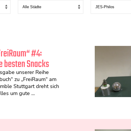
FreiRaum“ #4:
e besten Snacks
usgabe unserer Reihe
ebuch“ zu „FreiRaum“ am
ble Stuttgart dreht sich
lles um gute ...