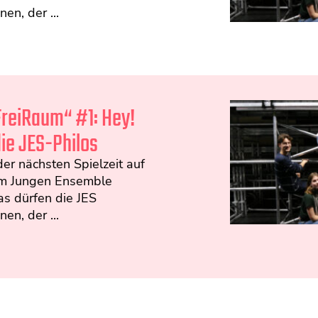
en, der ...
FreiRaum“ #1: Hey!
die JES-Philos
der nächsten Spielzeit auf
m Jungen Ensemble
as dürfen die JES
en, der ...