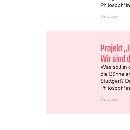
Philosoph*inn
Weiterlesen
Projekt „
Wir sind 
Was soll in 
die Bühne a
Stuttgart? D
Philosoph*inn
Weiterlesen