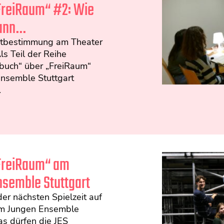
FreiRaum“ #2: Wie
gann…
tbestimmung am Theater
s Teil der Reihe
ebuch“ über „FreiRaum“
nsemble Stuttgart
.
„FreiRaum“ am
semble Stuttgart
der nächsten Spielzeit auf
m Jungen Ensemble
as dürfen die JES