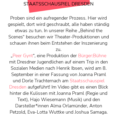
KONTAKT
STAATSSCHAUSPIEL DRESDEN
Mediadaten
Proben sind ein aufregender Prozess. Hier wird
Über uns
gespielt, dort wird geschraubt, alle haben ständig
junge bühne-Beirat
etwas zu tun. In unserer Reihe „Behind the
Wir suchen…
Scenes“ besuchen wir Theater-Produktionen und
schauen ihnen beim Entstehen der Inszenierung
zu.
„
Peer Gynt
“, eine Produktion der
Bürger:Bühne
mit Dresdner Jugendlichen auf einem Trip in den
Sozialen Medien nach Henrik Ibsen, wird am 8.
September in einer Fassung von Joanna Praml
und Dorle Trachternach am
Staatsschauspiel
Dresden
aufgeführt! Im Video gibt es einen Blick
hinter die Kulissen mit Joanna Praml (Regie und
Text), Hajo Wiesemann (Musik) und den
Darsteller*innen Alma Orlamünder, Anton
Petzold, Eva-Lotta Wuttke und Joshua Samaga.