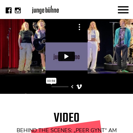
AKTUELL
Thema
Video
Kritik
DAS HEFT
Aktuelles Heft
Alle Hefte
Festivalheft
VIDEO
SUCHE
BEHIND THE SCENES: „PEER GYNT“ AM