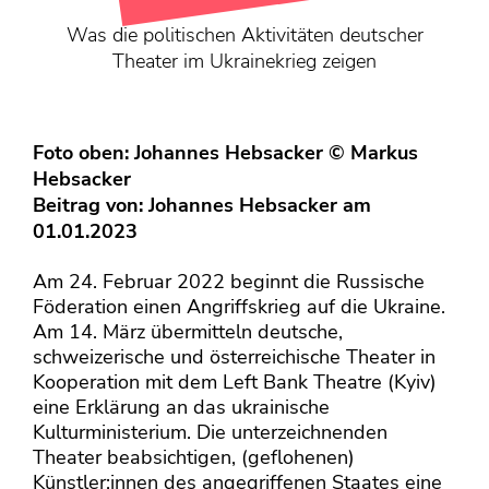
KONTAKT
Was die politischen Aktivitäten deutscher
Mediadaten
Theater im Ukrainekrieg zeigen
Über uns
junge bühne-Beirat
Foto oben: Johannes Hebsacker © Markus
Wir suchen…
Hebsacker
Beitrag von:
Johannes Hebsacker
am
01.01.2023
Am 24. Februar 2022 beginnt die Russische
Föderation einen Angriffskrieg auf die Ukraine.
Am 14. März übermitteln deutsche,
schweizerische und österreichische Theater in
Kooperation mit dem Left Bank Theatre (Kyiv)
eine Erklärung an das ukrainische
Kulturministerium. Die unterzeichnenden
Theater beabsichtigen, (geflohenen)
Künstler:innen des angegriffenen Staates eine