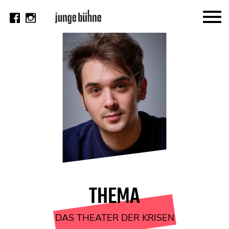
AKTUELL
Thema
Video
Kritik
DAS HEFT
Aktuelles Heft
Alle Hefte
Festivalheft
THEMA
SUCHE
DAS THEATER DER KRISEN