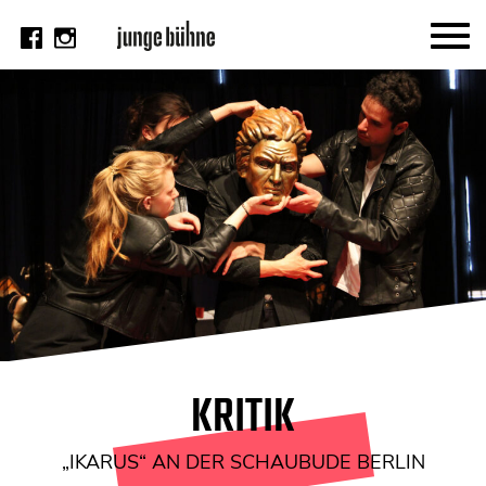
AKTUELL
Thema
Video
Kritik
DAS HEFT
Aktuelles Heft
Alle Hefte
Festivalheft
KRITIK
SUCHE
„IKARUS“ AN DER SCHAUBUDE BERLIN