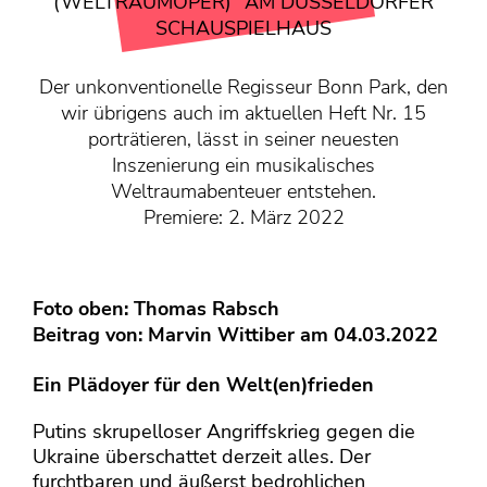
KONTAKT
(WELTRAUMOPER)“ AM DÜSSELDORFER
SCHAUSPIELHAUS
Mediadaten
Über uns
Der unkonventionelle Regisseur Bonn Park, den
wir übrigens auch im aktuellen Heft Nr. 15
junge bühne-Beirat
porträtieren, lässt in seiner neuesten
Wir suchen…
Inszenierung ein musikalisches
Weltraumabenteuer entstehen.
Premiere: 2. März 2022
Foto oben: Thomas Rabsch
Beitrag von:
Marvin Wittiber
am 04.03.2022
Ein Plädoyer für den Welt(en)frieden
Putins skrupelloser Angriffskrieg gegen die
Ukraine überschattet derzeit alles. Der
furchtbaren und äußerst bedrohlichen