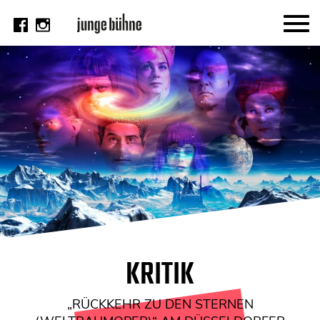
AKTUELL
Thema
Video
Kritik
DAS HEFT
Aktuelles Heft
Alle Hefte
Festivalheft
KRITIK
SUCHE
„RÜCKKEHR ZU DEN STERNEN