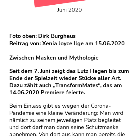
KONTAKT
Juni 2020
Mediadaten
Über uns
junge bühne-Beirat
Foto oben: Dirk Burghaus
Beitrag von:
Xenia Joyce Ilge
am 15.06.2020
Wir suchen…
Zwischen Masken und Mythologie
Seit dem 7. Juni zeigt das Lutz Hagen bis zum
Ende der Spielzeit wieder Stücke aller Art.
Dazu zählt auch „TransformMates“, das am
14.06.2020 Premiere feierte.
Beim Einlass gibt es wegen der Corona-
Pandemie eine kleine Veränderung: Man wird
nämlich zu seinem jeweiligen Platz begleitet
und dort darf man dann seine Schutzmaske
abnehmen. Von dort aus kann man bereits die