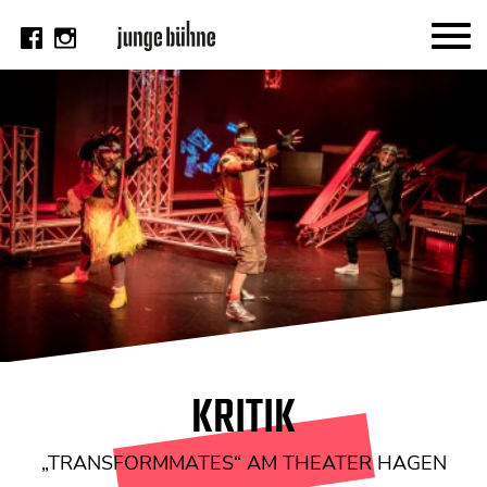
AKTUELL
Thema
Video
Kritik
DAS HEFT
Aktuelles Heft
Alle Hefte
Festivalheft
KRITIK
SUCHE
„TRANSFORMMATES“ AM THEATER HAGEN