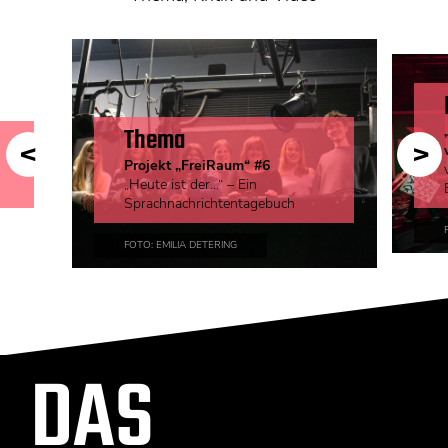
KONTAKT
Mediadaten
Über uns
junge bühne-Beirat
Thema
Wir suchen…
Projekt „FreiRaum“ #6
„Heute ist der...“ – Ein
Sprachnachrichtentagebuch
FOTO: EMILIA DETERING
DAS