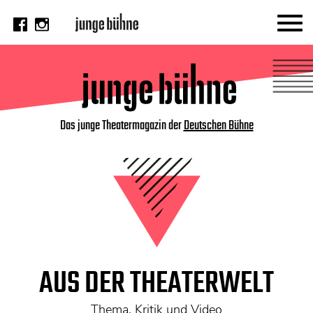
AKTUELL
Thema
Video
Das junge Theatermagazin der
Deutschen Bühne
Kritik
DAS HEFT
Aktuelles Heft
Alle Hefte
Festivalheft
AUS DER THEATERWELT
SUCHE
Thema, Kritik und Video