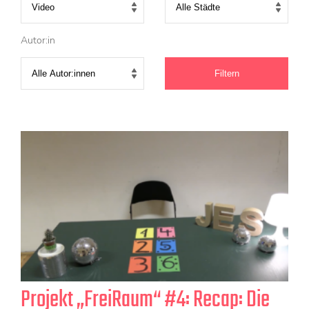
KONTAKT
Mediadaten
Autor:in
Über uns
junge bühne-Beirat
Wir suchen…
Projekt „FreiRaum“ #4: Recap: Die