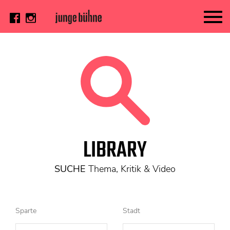
AKTUELL
Thema
Video
Kritik
DAS HEFT
LIBRARY
Aktuelles Heft
Alle Hefte
SUCHE
Thema, Kritik & Video
Festivalheft
SUCHE
Sparte
Stadt