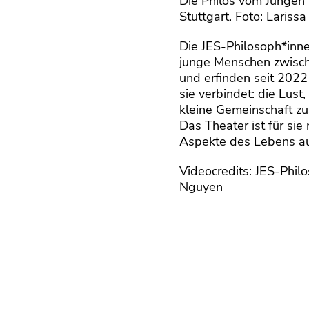
Die Philos vom Jungen
Stuttgart. Foto: Larissa
Die JES-Philosoph
*inn
junge Menschen zwische
und erfinden seit 202
sie
verbindet
:
die Lust,
kleine Gemeinschaft z
Das
Theater
ist
für si
Aspekte des Lebens au
Videocredits: JES-Philo
Nguyen