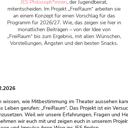
JES Philosoph*innen
, der Jugendbeirat,
mitentscheiden. Im Projekt „FreiRaum“ arbeiten sie
an einem Konzept für einen Vorschlag für das
Programm für 2026/27. Wie, das zeigen sie hier in
monatlichen Beiträgen – von der Idee von
„FreiRaum“ bis zum Ergebnis, mit allen Wünschen,
Vorstellungen, Ängsten und den besten Snacks.
2.2026
on wissen, wie Mitbestimmung im Theater aussehen kan
ins Leben gerufen: „FreiRaum“. Das Projekt ist ein Vers
umzusetzen. Weil wir unsere Erfahrungen, Fragen und H
nehmen wir euch mit und zeigen euch in unserem Proje
deen und Impulse ihren Weg ins JES finden.