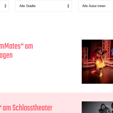
rmMates“ am
Hagen
“ am Schlosstheater