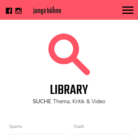
AKTUELL
Thema
Video
Kritik
DAS HEFT
LIBRARY
Aktuelles Heft
Alle Hefte
SUCHE
Thema, Kritik & Video
Festivalheft
SUCHE
Sparte
Stadt