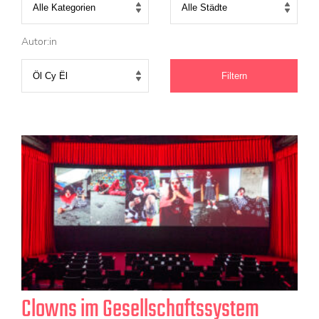
KONTAKT
Mediadaten
Autor:in
Über uns
junge bühne-Beirat
Wir suchen…
Clowns im Gesellschaftssystem