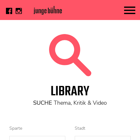
AKTUELL
Thema
Video
Kritik
DAS HEFT
LIBRARY
Aktuelles Heft
Alle Hefte
SUCHE
Thema, Kritik & Video
Festivalheft
SUCHE
Sparte
Stadt