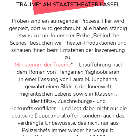
KONTAKT
TRÄUME“ AM STAATSTHEATER KASSEL
Mediadaten
Proben sind ein aufregender Prozess. Hier wird
Über uns
gespielt, dort wird geschraubt, alle haben ständig
junge bühne-Beirat
etwas zu tun. In unserer Reihe „Behind the
Wir suchen…
Scenes“ besuchen wir Theater-Produktionen und
schauen ihnen beim Entstehen der Inszenierung
zu.
„
Ministerium der Träume
“ – Uraufführung nach
dem Roman von Hengameh Yaghoobifarah
in einer Fassung von Laura N. Junghanns
gewährt einen Blick in die Innenwelt
migrantischen Lebens sowie in Klassen-,
Identitäts-, Zuschreibungs- und
Herkunftskonflikter – und legt dabei nicht nur die
deutsche Doppelmoral offen, sondern auch das
verdrängte Unbewusste, das nicht nur aus
Polizeichefs immer wieder hervorquillt.