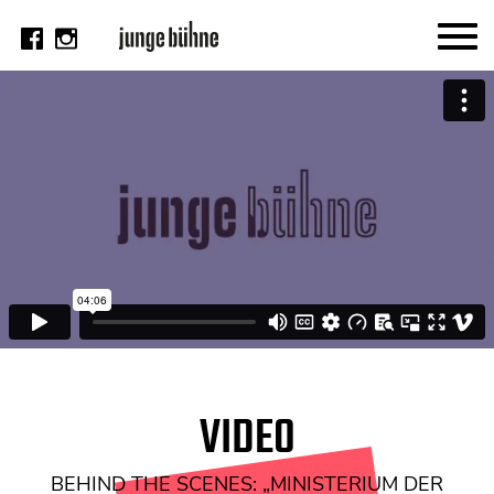
AKTUELL
Thema
Video
Kritik
DAS HEFT
Aktuelles Heft
Alle Hefte
Festivalheft
VIDEO
SUCHE
BEHIND THE SCENES: „MINISTERIUM DER