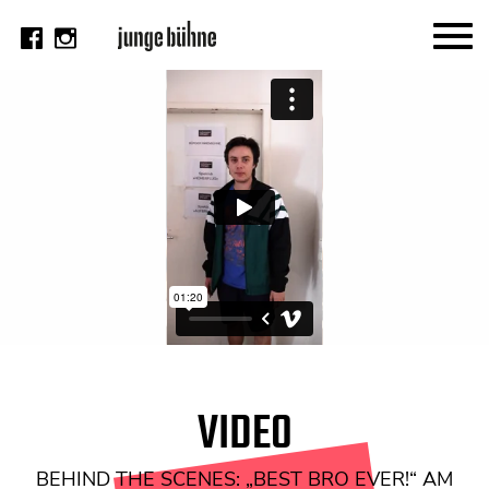
AKTUELL
Thema
Video
Kritik
DAS HEFT
Aktuelles Heft
Alle Hefte
Festivalheft
VIDEO
SUCHE
BEHIND THE SCENES: „BEST BRO EVER!“ AM