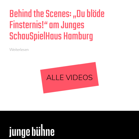
Behind the Scenes: „Du blöde
Finsternis!“ am Junges
SchauSpielHaus Hamburg
Weiterlesen
ALLE VIDEOS