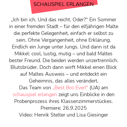
KONTAKT
SCHAUSPIEL ERLANGEN
Mediadaten
„Ich bin ich. Und das reicht. Oder?“ Ein Sommer
Über uns
in einer fremden Stadt – für den elfjährigen Malte
junge bühne-Beirat
die perfekte Gelegenheit, einfach er selbst zu
Wir suchen…
sein. Ohne Vergangenheit, ohne Erklärung.
Endlich ein Junge unter Jungs. Und dann ist da
Mikkel: cool, lustig, mutig – und bald Maltes
bester Freund. Die beiden werden unzertrennlich.
Blutsbrüder. Doch dann wirft Mikkel einen Blick
auf Maltes Ausweis – und entdeckt ein
Geheimnis, das alles verändert.
Das Team von
„Best Bro Ever!“
(UA) am
schauspiel erlangen
zeigt uns Einblicke in den
Probenprozess ihres Klassenzimmerstückes.
Premiere: 26.9.2025
Video:
Henrik Stelter und Lisa Giesinger