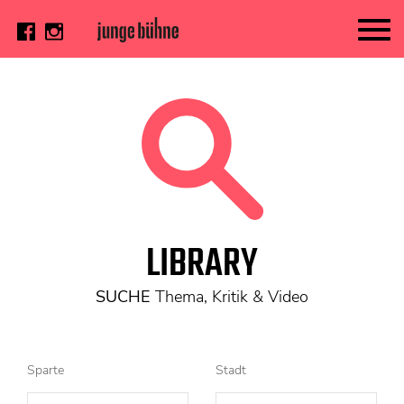
AKTUELL
Thema
Video
Kritik
DAS HEFT
LIBRARY
Aktuelles Heft
Alle Hefte
SUCHE
Thema, Kritik & Video
Festivalheft
SUCHE
Sparte
Stadt