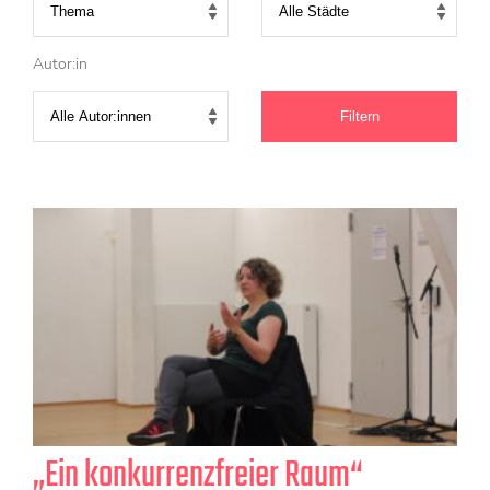
KONTAKT
Mediadaten
Autor:in
Über uns
junge bühne-Beirat
Wir suchen…
„Ein konkurrenzfreier Raum“