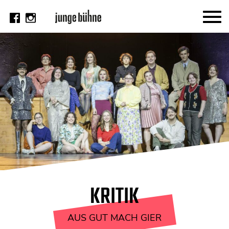
AKTUELL
Thema
Video
Kritik
DAS HEFT
Aktuelles Heft
Alle Hefte
Festivalheft
KRITIK
SUCHE
AUS GUT MACH GIER