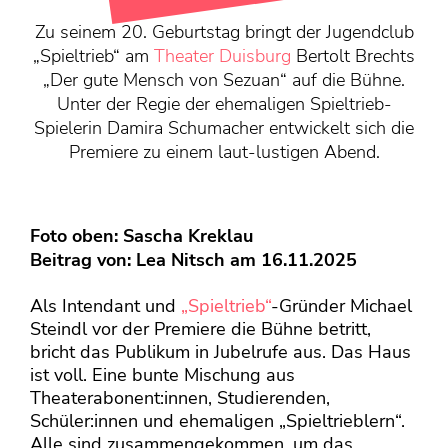
KONTAKT
Zu seinem 20. Geburtstag bringt der Jugendclub
Mediadaten
„Spieltrieb“ am
Theater Duisburg
Bertolt Brechts
Über uns
„Der gute Mensch von Sezuan“ auf die Bühne.
Unter der Regie der ehemaligen Spieltrieb-
junge bühne-Beirat
Spielerin Damira Schumacher entwickelt sich die
Wir suchen…
Premiere zu einem laut-lustigen Abend.
Foto oben: Sascha Kreklau
Beitrag von:
Lea Nitsch
am 16.11.2025
Als Intendant und
„Spieltrieb“
-Gründer Michael
Steindl vor der Premiere die Bühne betritt,
bricht das Publikum in Jubelrufe aus. Das Haus
ist voll. Eine bunte Mischung aus
Theaterabonent:innen, Studierenden,
Schüler:innen und ehemaligen „Spieltrieblern“.
Alle sind zusammengekommen, um das