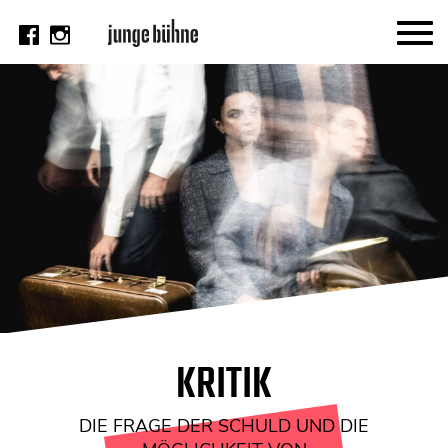
AKTUELL
Thema
Video
Kritik
DAS HEFT
Aktuelles Heft
Alle Hefte
Festivalheft
KRITIK
SUCHE
DIE FRAGE DER SCHULD UND DIE