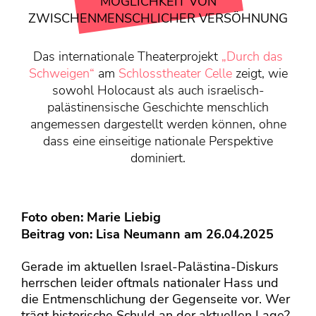
KONTAKT
MÖGLICHKEIT VON
ZWISCHENMENSCHLICHER VERSÖHNUNG
Mediadaten
Über uns
Das internationale Theaterprojekt
„Durch das
Schweigen“
am
Schlosstheater Celle
zeigt, wie
junge bühne-Beirat
sowohl Holocaust als auch israelisch-
Wir suchen…
palästinensische Geschichte menschlich
angemessen dargestellt werden können, ohne
dass eine einseitige nationale Perspektive
dominiert.
Foto oben: Marie Liebig
Beitrag von:
Lisa Neumann
am 26.04.2025
Gerade im aktuellen Israel-Palästina-Diskurs
herrschen leider oftmals nationaler Hass und
die Entmenschlichung der Gegenseite vor. Wer
trägt historische Schuld an der aktuellen Lage?