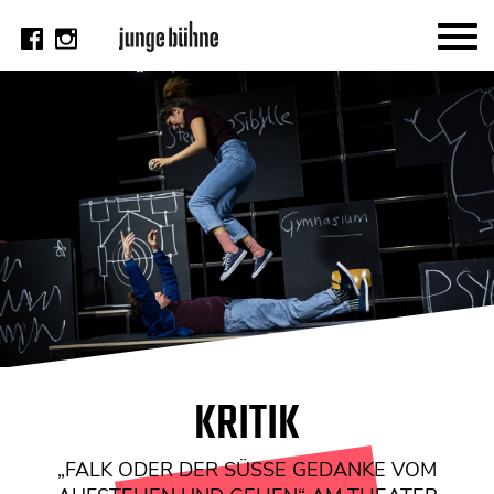
AKTUELL
Thema
Video
Kritik
DAS HEFT
Aktuelles Heft
Alle Hefte
Festivalheft
KRITIK
SUCHE
„FALK ODER DER SÜSSE GEDANKE VOM A