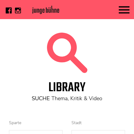
AKTUELL
Thema
Video
Kritik
DAS HEFT
LIBRARY
Aktuelles Heft
Alle Hefte
SUCHE
Thema, Kritik & Video
Festivalheft
SUCHE
Sparte
Stadt