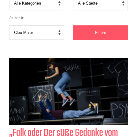
KONTAKT
Mediadaten
Autor:in
Über uns
junge bühne-Beirat
Wir suchen…
„Falk oder Der süße Gedanke vom