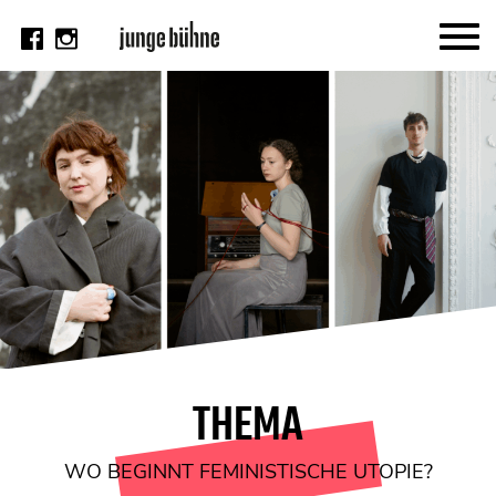
AKTUELL
Thema
Video
Kritik
DAS HEFT
Aktuelles Heft
Alle Hefte
Festivalheft
THEMA
SUCHE
WO BEGINNT FEMINISTISCHE UTOPIE?