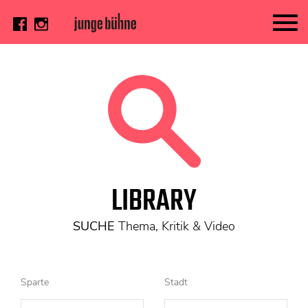
AKTUELL
Thema
Video
Kritik
DAS HEFT
LIBRARY
Aktuelles Heft
Alle Hefte
SUCHE
Thema, Kritik & Video
Festivalheft
SUCHE
Sparte
Stadt