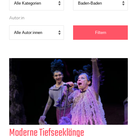
KONTAKT
Mediadaten
Autor:in
Über uns
junge bühne-Beirat
Wir suchen…
Moderne Tiefseeklänge