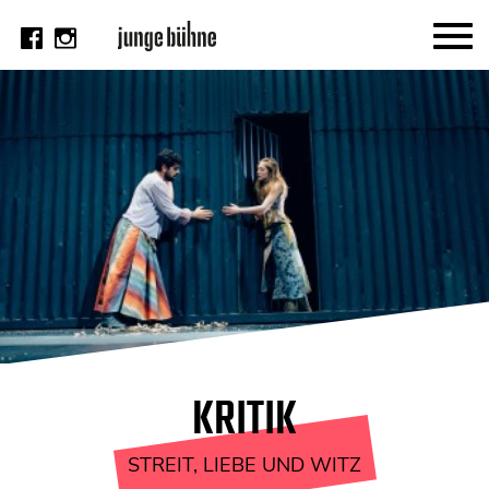
AKTUELL
Thema
Video
Kritik
DAS HEFT
Aktuelles Heft
Alle Hefte
Festivalheft
KRITIK
SUCHE
STREIT, LIEBE UND WITZ