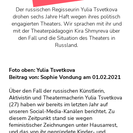
KONTAKT
Der russischen Regisseurin Yulia Tsvetkova
Mediadaten
drohen sechs Jahre Haft wegen ihres politisch
Über uns
engagierten Theaters. Wir sprachen mit ihr und
mit der Theaterpädagogin Kira Shmyreva über
junge bühne-Beirat
den Fall und die Situation des Theaters in
Wir suchen…
Russland.
Foto oben: Yulia Tsvetkova
Beitrag von:
Sophie Vondung
am 01.02.2021
Über den Fall der russischen Künstlerin,
Aktivistin und Theatermacherin Yulia Tsvetkova
(27) haben wir bereits im letzten Jahr auf
unseren Social-Media-Kanälen berichtet. Zu
diesem Zeitpunkt stand sie wegen
feministischer Zeichnungen unter Hausarrest,
und das von ihr gegründete Kinder- und