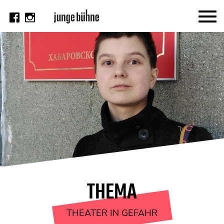
AKTUELL
Thema
Video
Kritik
DAS HEFT
Aktuelles Heft
Alle Hefte
Festivalheft
THEMA
SUCHE
THEATER IN GEFAHR