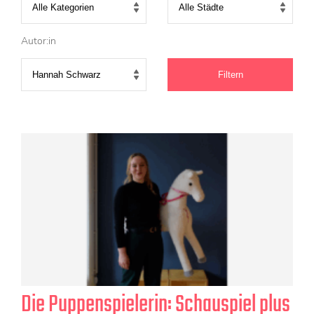
KONTAKT
Mediadaten
Autor:in
Über uns
junge bühne-Beirat
Wir suchen…
Die Puppenspielerin: Schauspiel plus