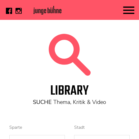
AKTUELL
Thema
Video
Kritik
DAS HEFT
LIBRARY
Aktuelles Heft
Alle Hefte
SUCHE
Thema, Kritik & Video
Festivalheft
SUCHE
Sparte
Stadt