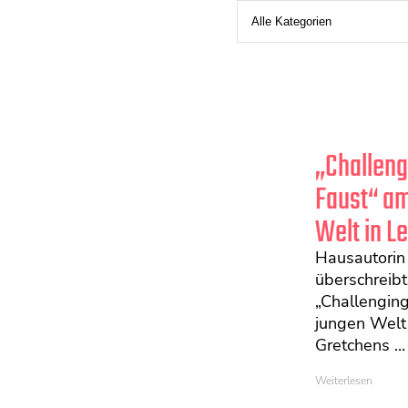
„Challeng
Faust“ am
Welt in Le
Hausautorin 
überschreibt
„Challengin
jungen Welt 
Gretchens ...
Weiterlesen