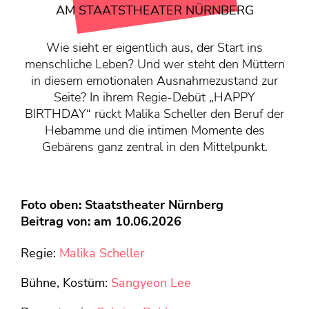
KONTAKT
AM STAATSTHEATER NÜRNBERG
Mediadaten
Wie sieht er eigentlich aus, der Start ins
Über uns
menschliche Leben? Und wer steht den Müttern
junge bühne-Beirat
in diesem emotionalen Ausnahmezustand zur
Wir suchen…
Seite? In ihrem Regie-Debüt „HAPPY
BIRTHDAY“ rückt Malika Scheller den Beruf der
Hebamme und die intimen Momente des
Gebärens ganz zentral in den Mittelpunkt.
Foto oben: Staatstheater Nürnberg
Beitrag von: am 10.06.2026
Regie:
Malika Scheller
Bühne, Kostüm:
Sangyeon Lee