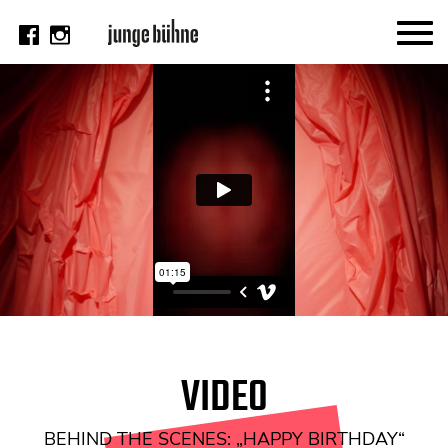
AKTUELL
Thema
Video
Kritik
DAS HEFT
Aktuelles Heft
Alle Hefte
Festivalheft
VIDEO
SUCHE
BEHIND THE SCENES: „HAPPY BIRTHDAY“