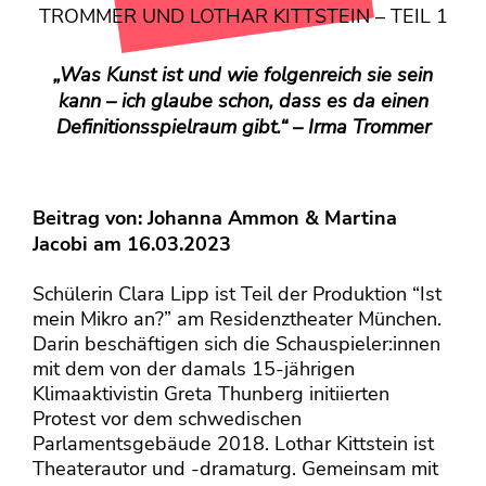
KONTAKT
TROMMER UND LOTHAR KITTSTEIN – TEIL 1
Mediadaten
„Was Kunst ist und wie folgenreich sie sein
Über uns
kann – ich glaube schon, dass es da einen
junge bühne-Beirat
Definitionsspielraum gibt.“ – Irma Trommer
Wir suchen…
Beitrag von:
Johanna Ammon & Martina
Jacobi
am 16.03.2023
Schülerin Clara Lipp ist Teil der Produktion “Ist
mein Mikro an?” am Residenztheater München.
Darin beschäftigen sich die Schauspieler:innen
mit dem von der damals 15-jährigen
Klimaaktivistin Greta Thunberg initiierten
Protest vor dem schwedischen
Parlamentsgebäude 2018. Lothar Kittstein ist
Theaterautor und -dramaturg. Gemeinsam mit