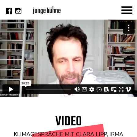
AKTUELL
Thema
Video
Kritik
DAS HEFT
Aktuelles Heft
Alle Hefte
Festivalheft
VIDEO
SUCHE
KLIMAGESPRÄCHE MIT CLARA LIPP, IRMA