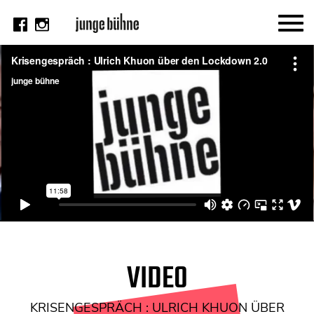
AKTUELL
Thema
Video
Kritik
DAS HEFT
Aktuelles Heft
Alle Hefte
Festivalheft
VIDEO
SUCHE
KRISENGESPRÄCH : ULRICH KHUON ÜBER