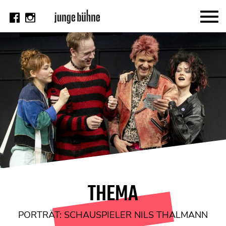
AKTUELL
Thema
Video
Kritik
DAS HEFT
Aktuelles Heft
Alle Hefte
Festivalheft
THEMA
SUCHE
PORTRÄT: SCHAUSPIELER NILS THALMANN