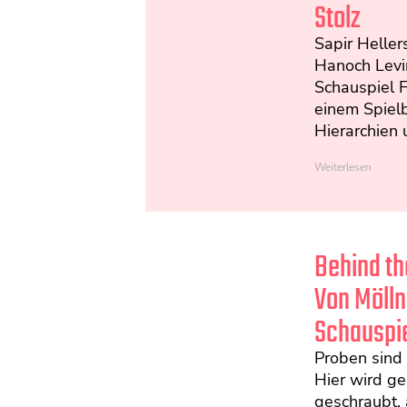
Stolz
Sapir Heller
Hanoch Levi
Schauspiel F
einem Spielb
Hierarchien u
Weiterlesen
Behind th
Von Mölln
Schauspie
Proben sind 
Hier wird ge
geschraubt, 