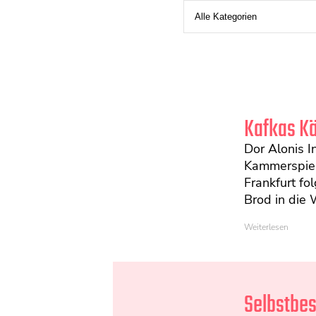
Kafkas Kä
Dor Alonis I
Kammerspiel
Frankfurt fo
Brod in die W
Weiterlesen
Selbstbes