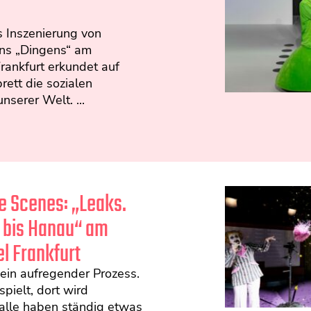
s Inszenierung von
ns „Dingens“ am
rankfurt erkundet auf
rett die sozialen
nserer Welt. ...
e Scenes: „Leaks.
 bis Hanau“ am
l Frankfurt
ein aufregender Prozess.
spielt, dort wird
alle haben ständig etwas