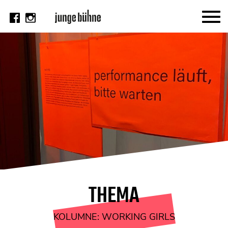
AKTUELL
Thema
Video
Kritik
DAS HEFT
Aktuelles Heft
Alle Hefte
Festivalheft
THEMA
SUCHE
KOLUMNE: WORKING GIRLS