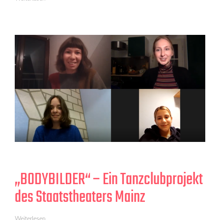
„BODYBILDER“ – Ein Tanzclubprojekt
des Staatstheaters Mainz
Weiterlesen