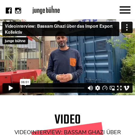
AKTUELL
Thema
Video
Kritik
DAS HEFT
Aktuelles Heft
Alle Hefte
Festivalheft
VIDEO
SUCHE
VIDEOINTERVIEW: BASSAM GHAZI ÜBER