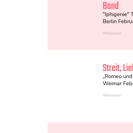
Band
"Iphigenie" 
Berlin Febr
Weiterlesen
Streit, Li
„Romeo und J
Weimar Feb
Weiterlesen