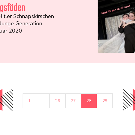
ngsfäden
 Hitler Schnapskirschen
 Junge Generation
uar 2020
1
…
26
27
28
29